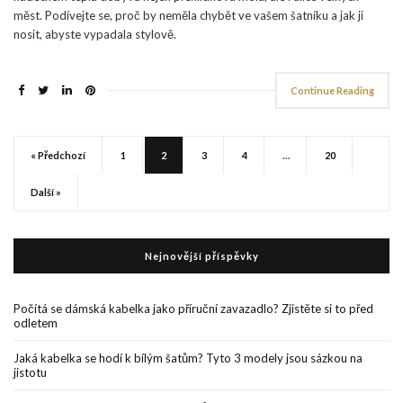
měst. Podívejte se, proč by neměla chybět ve vašem šatníku a jak ji
nosit, abyste vypadala stylově.
Continue Reading
« Předchozí
1
2
3
4
…
20
Další »
Nejnovější příspěvky
Počítá se dámská kabelka jako příruční zavazadlo? Zjistěte si to před
odletem
Jaká kabelka se hodí k bílým šatům? Tyto 3 modely jsou sázkou na
jistotu