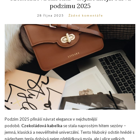
podzimu 2025
28 října 2025
Žádné komentáře
Podzim 2025 přináší návrat elegance v nejchutnější
podobě.
Czekoládová kabelka
se stala naprostým hitem sezóny –
jemná, klasická a neuvěřitelně univerzální. Tento hluboký odstín hnědé s
nádechem tepla dobývá nejen přehlídková mola, ale i ulice velkých