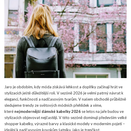
Jaro je obdobím, kdy móda získává lehkost a doplňky začínají hrát ve
stylizacích ještě důležitější roli. V sezóně 2026 je velmi patrný návrat k
eleganci, funkčnosti a nadčasovým tvarům. V našem obchodě průběžně
sledujeme trendy ze světových módních přehlídek a víme,
které
nejmodernější dámské kabelky 2026
se letos na jaře budou ve
stylizacích objevovat nejčastěji. V této sezóně dominují především velké
shopper kabelky, výrazné barvy a klasické modely v moderním pojetí –
ideální k nadčasovým kouskům šatníku, jako je trenčkot.