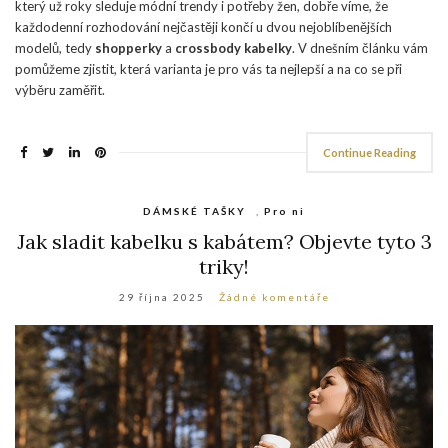
který už roky sleduje módní trendy i potřeby žen, dobře víme, že
každodenní rozhodování nejčastěji končí u dvou nejoblíbenějších
modelů, tedy
shopperky
a
crossbody kabelky
. V dnešním článku vám
pomůžeme zjistit, která varianta je pro vás ta nejlepší a na co se při
výběru zaměřit.
Continue Reading
DÁMSKÉ TAŠKY
,
Pro ni
Jak sladit kabelku s kabátem? Objevte tyto 3
triky!
29 října 2025
Žádné komentáře