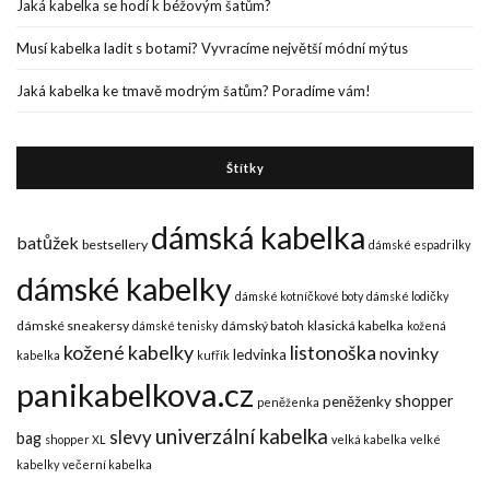
Jaká kabelka se hodí k béžovým šatům?
Musí kabelka ladit s botami? Vyvracíme největší módní mýtus
Jaká kabelka ke tmavě modrým šatům? Poradíme vám!
Štítky
dámská kabelka
batůžek
bestsellery
dámské espadrilky
dámské kabelky
dámské kotníčkové boty
dámské lodičky
dámské sneakersy
dámský batoh
klasická kabelka
dámské tenisky
kožená
kožené kabelky
listonoška
novinky
ledvinka
kabelka
kufřík
panikabelkova.cz
shopper
peněženky
peněženka
univerzální kabelka
slevy
bag
shopper XL
velká kabelka
velké
kabelky
večerní kabelka