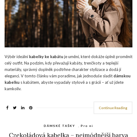
Výběr ideální
kabelky ke kabátu
je umění, které dokáže úplně proměnit
celý outfit. Na podzim, kdy převažují kabáty, trenčkoty a teplejší
materiály, správný doplněk podtrhne charakter stylizace a dodá jí
eleganci. V tomto článku vám poradíme, jak jednoduše sladit
dámskou
kabelku
s kabátem, abyste vypadaly stylově a s grácií – ať už jdete
kamkoliv.
Continue Reading
DÁMSKÉ TAŠKY
,
Pro ni
Czekoládová kabelka – nejmódnější barva