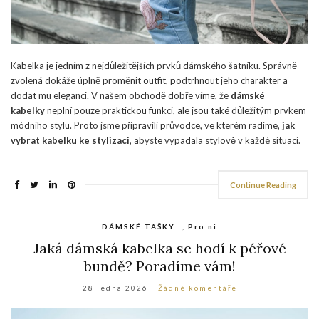
Kabelka je jedním z nejdůležitějších prvků dámského šatníku. Správně
zvolená dokáže úplně proměnit outfit, podtrhnout jeho charakter a
dodat mu eleganci. V našem obchodě dobře víme, že
dámské
kabelky
neplní pouze praktickou funkci, ale jsou také důležitým prvkem
módního stylu. Proto jsme připravili průvodce, ve kterém radíme,
jak
vybrat kabelku ke stylizaci
, abyste vypadala stylově v každé situaci.
Continue Reading
DÁMSKÉ TAŠKY
,
Pro ni
Jaká dámská kabelka se hodí k péřové
bundě? Poradíme vám!
28 ledna 2026
Žádné komentáře