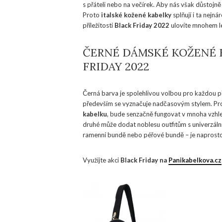
s přáteli nebo na večírek. Aby nás však důstojně
Proto
italské kožené kabelky
splňují i ta nejná
příležitosti
Black Friday 2022
ulovíte mnohem le
ČERNÉ DÁMSKÉ KOŽENÉ 
FRIDAY 2022
Černá barva je spolehlivou volbou pro každou př
především se vyznačuje nadčasovým stylem. Prot
kabelku
, bude senzačně fungovat v mnoha vzhled
druhé může dodat noblesu outfitům s univerzáln
ramenní bundě nebo péřové bundě – je naprostou
Využijte akci
Black Friday na
Panikabelkova.cz