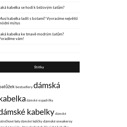
Jaká kabelka se hodí k béžovým šatům?
Musí kabelka ladit s botami? Vyvracíme největší
módní mýtus
Jaká kabelka ke tmavě modrým šatům?
Poradíme vám!
Štítky
dámská
batůžek
bestsellery
kabelka
dámské espadrilky
dámské kabelky
dámské
dámské sneakersy
kotníčkové boty
dámské lodičky