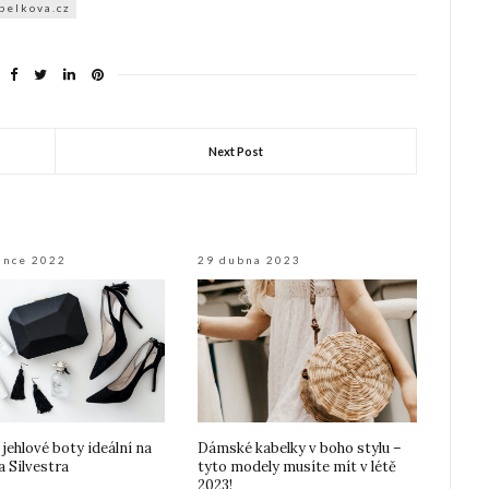
belkova.cz
Next Post
ince 2022
29 dubna 2023
jehlové boty ideální na
Dámské kabelky v boho stylu –
a Silvestra
tyto modely musíte mít v létě
2023!