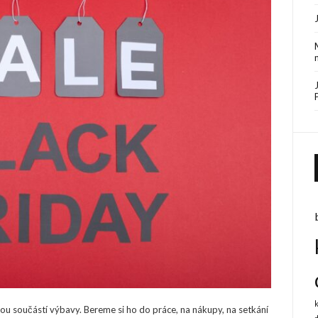
u součástí výbavy. Bereme si ho do práce, na nákupy, na setkání