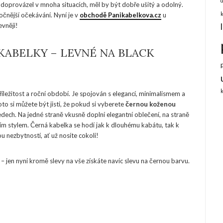
 doprovázel v mnoha situacích, měl by být dobře ušitý a odolný.
ročnější očekávání. Nyní je v
obchodě Panikabelkova.cz
u
vněji!
KABELKY – LEVNÉ NA BLACK
íležitost a roční období. Je spojován s elegancí, minimalismem a
o si můžete být jisti, že pokud si vyberete
černou koženou
ech. Na jedné straně vkusně doplní elegantní oblečení, na straně
ím stylem. Černá kabelka se hodí jak k dlouhému kabátu, tak k
 nezbytností, ať už nosíte cokoli!
– jen nyní kromě slevy na vše získáte navíc slevu na černou barvu.