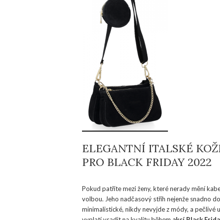
ELEGANTNÍ ITALSKÉ KOŽ
PRO BLACK FRIDAY 2022
Pokud patříte mezi ženy, které nerady mění kabe
volbou. Jeho nadčasový střih nejenže snadno dopl
minimalistické, nikdy nevyjde z módy, a pečlivé u
vyplatí vsadit na kvalitu během
akcí Black Frid