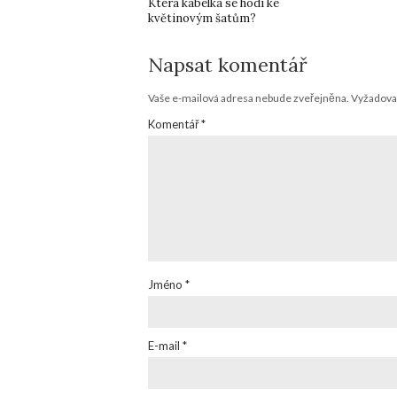
Která kabelka se hodí ke
květinovým šatům?
Napsat komentář
Vaše e-mailová adresa nebude zveřejněna.
Vyžadova
Komentář
*
Jméno
*
E-mail
*