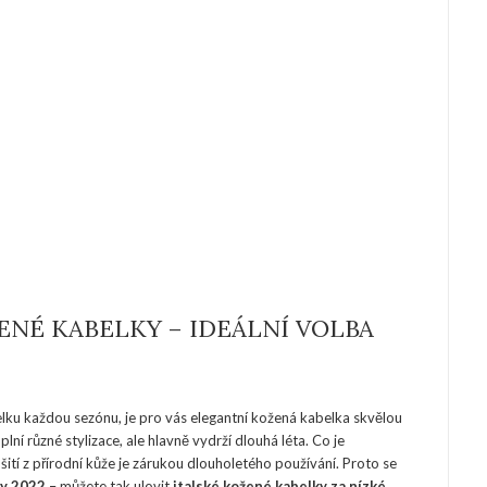
ENÉ KABELKY – IDEÁLNÍ VOLBA
lku každou sezónu, je pro vás elegantní kožená kabelka skvělou
ní různé stylizace, ale hlavně vydrží dlouhá léta. Co je
šití z přírodní kůže je zárukou dlouholetého používání. Proto se
ay 2022
– můžete tak ulovit
italské kožené kabelky za nízké