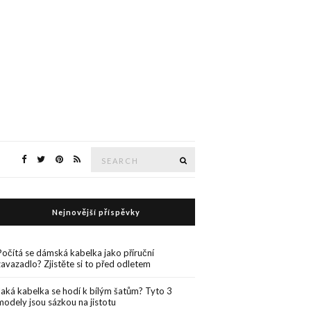
Search
Search
for:
Nejnovější příspěvky
Počítá se dámská kabelka jako příruční
zavazadlo? Zjistěte si to před odletem
Jaká kabelka se hodí k bílým šatům? Tyto 3
modely jsou sázkou na jistotu