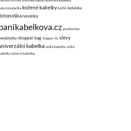
dámský batoh
klasická kabelka
dámské tenisky
kožené kabelky
ledvinka
kožená kabelka
kufřík
listonoška
novinky
panikabelkova.cz
peněženka
slevy
shopper bag
peněženky
shopper XL
univerzální kabelka
velká kabelka
velké
kabelky
večerní kabelka