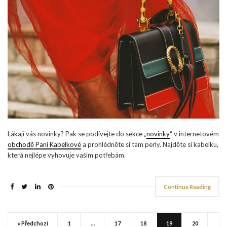
Lákají vás novinky? Pak se podívejte do sekce „
novinky
“ v internetovém
obchodě Paní Kabelkové
a prohlédněte si tam perly. Najděte si kabelku,
která nejlépe vyhovuje vašim potřebám.
Continue Reading
« Předchozí
1
…
17
18
19
20