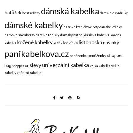
dámská kabelka
batůžek
bestsellery
dámské espadrilky
dámské kabelky
dámské kotníčkové boty
dámské lodičky
dámské sneakersy
dámský batoh
klasická kabelka
dámské tenisky
kožená
kožené kabelky
listonoška
novinky
ledvinka
kabelka
kufřík
panikabelkova.cz
shopper
peněženky
peněženka
univerzální kabelka
slevy
bag
shopper XL
velká kabelka
velké
kabelky
večerní kabelka