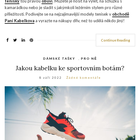
tenisky
tou pravou
obuví
. Můžete je nosit na výlet, na schůzku s
kamarádkou nebo je sladit s jakýmkoli ležérním stylem pro různé
příležitosti. Podívejte se na nejzajímavější modely tenisek v
obchodě
Paní Kabelkova
a vyrazte na nákupy dřív, než to udělá někdo jiný!
Continue Reading
DÁMSKÉ TAŠKY
,
PRO NĚ
Jakou kabelku ke sportovním botám?
8 září 2022
Žádné komentáře