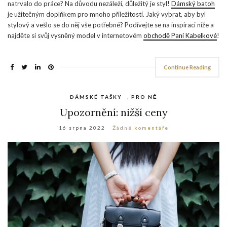
natrvalo do práce? Na důvodu nezáleží, důležitý je styl!
Dámský batoh
je užitečným doplňkem pro mnoho příležitostí. Jaký vybrat, aby byl
stylový a vešlo se do něj vše potřebné? Podívejte se na inspiraci níže a
najděte si svůj vysněný model v internetovém
obchodě Paní Kabelkové
!
Continue Reading
DÁMSKÉ TAŠKY
,
PRO NĚ
Upozornění: nižší ceny
16 srpna 2022
Žádné komentáře