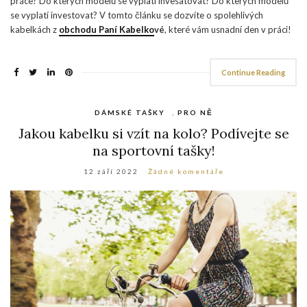
práce? Do kterých modelů se vyplatí invesatovat? Do kterých modelů
se vyplatí investovat? V tomto článku se dozvíte o spolehlivých
kabelkách z
obchodu Paní Kabelko
vé
, které vám usnadní den v práci!
Continue Reading
DÁMSKÉ TAŠKY
,
PRO NĚ
Jakou kabelku si vzít na kolo? Podívejte se
na sportovní tašky!
12 září 2022
Žádné komentáře