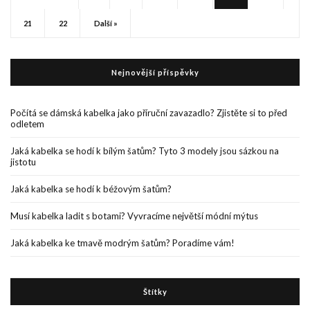
21
22
Další »
Nejnovější příspěvky
Počítá se dámská kabelka jako příruční zavazadlo? Zjistěte si to před
odletem
Jaká kabelka se hodí k bílým šatům? Tyto 3 modely jsou sázkou na
jistotu
Jaká kabelka se hodí k béžovým šatům?
Musí kabelka ladit s botami? Vyvracíme největší módní mýtus
Jaká kabelka ke tmavě modrým šatům? Poradíme vám!
Štítky